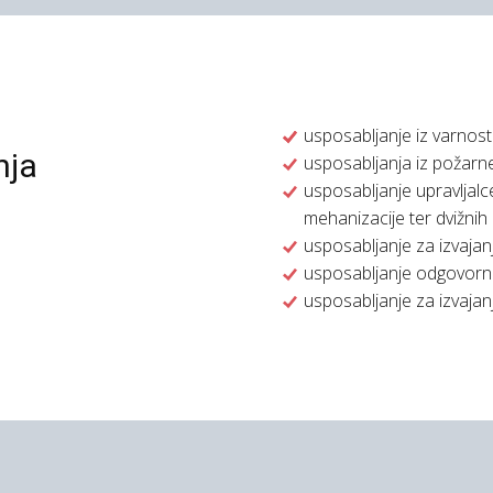
usposabljanje iz varnosti
nja
usposabljanja iz požarn
usposabljanje upravljalce
mehanizacije ter dvižnih
usposabljanje za izvajan
usposabljanje odgovorn
usposabljanje za izvaja