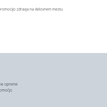
 promocijo zdravja na delovnem mestu
lne opreme
pomočjo