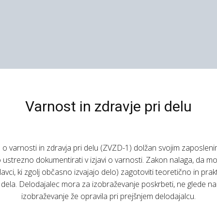
Varnost in zdravje pri delu
o varnosti in zdravja pri delu (ZVZD-1) dolžan svojim zaposlenim 
jo ustrezno dokumentirati v izjavi o varnosti. Zakon nalaga, da 
delavci, ki zgolj občasno izvajajo delo) zagotoviti teoretično in pr
 dela. Delodajalec mora za izobraževanje poskrbeti, ne glede n
izobraževanje že opravila pri prejšnjem delodajalcu.