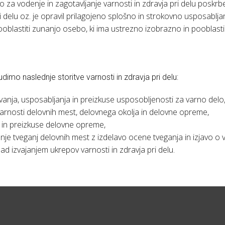
o za vodenje in zagotavljanje varnosti in zdravja pri delu poskrb
 pri delu oz. je opravil prilagojeno splošno in strokovno usposab
oblastiti zunanjo osebo, ki ima ustrezno izobrazno in pooblastil
udimo naslednje storitve varnosti in zdravja pri delu:
vanja, usposabljanja in preizkuse usposobljenosti za varno delo
varnosti delovnih mest, delovnega okolja in delovne opreme,
 in preizkuse delovne opreme,
nje tveganj delovnih mest z izdelavo ocene tveganja in izjavo o v
ad izvajanjem ukrepov varnosti in zdravja pri delu.