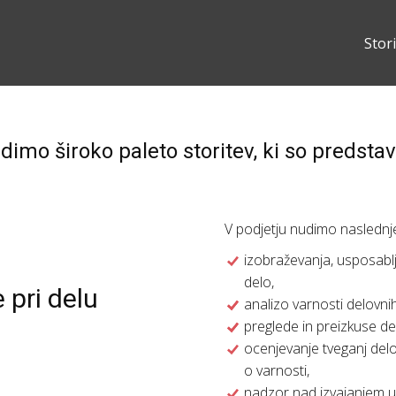
Stor
mo široko paleto storitev, ki so predstav
V podjetju nudimo naslednje 
izobraževanja, usposabl
delo,
 pri delu
analizo varnosti delovni
preglede in preizkuse d
ocenjevanje tveganj delo
o varnosti,
nadzor nad izvajanjem uk