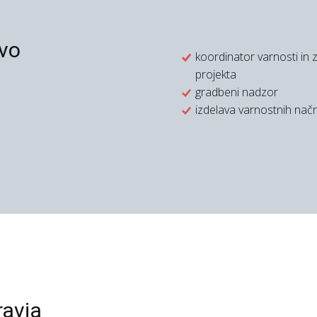
vo
koordinator varnosti in zd
projekta
gradbeni nadzor
izdelava varnostnih nač
ravja