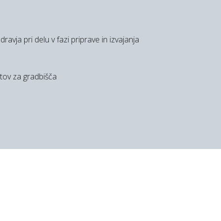
ravja pri delu v fazi priprave in izvajanja
rtov za gradbišča