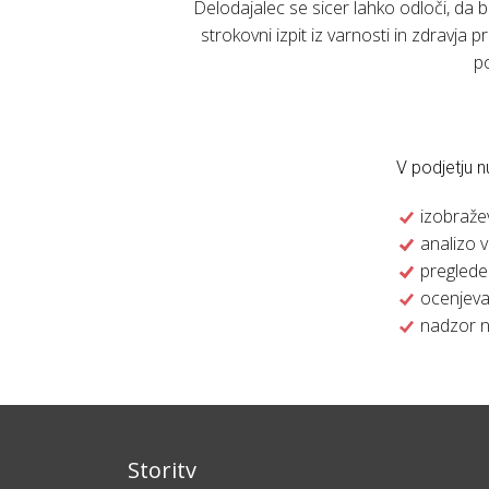
Delodajalec se sicer lahko odloči, da b
strokovni izpit iz varnosti in zdravja
po
V podjetju n
izobraže
analizo 
preglede
ocenjeva
nadzor n
Storitv