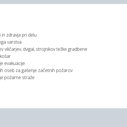
 in zdravja pri delu
ega varstva
v viličarjev, dvigal, strojnikov težke gradbene
 košar
je evakuacije
ih oseb za gašenje začetnih požarov
nje požarne straže