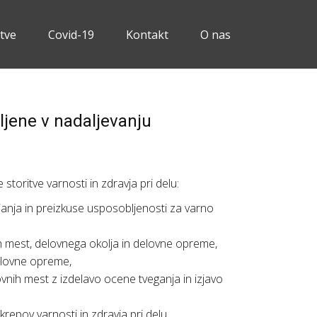
itve
Covid-19
Kontakt
O nas
ljene v nadaljevanju
storitve varnosti in zdravja pri delu:
janja in preizkuse usposobljenosti za varno
h mest, delovnega okolja in delovne opreme,
elovne opreme,
vnih mest z izdelavo ocene tveganja in izjavo
repov varnosti in zdravja pri delu.